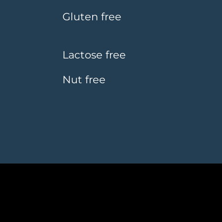
Gluten free
Lactose free
Nut free