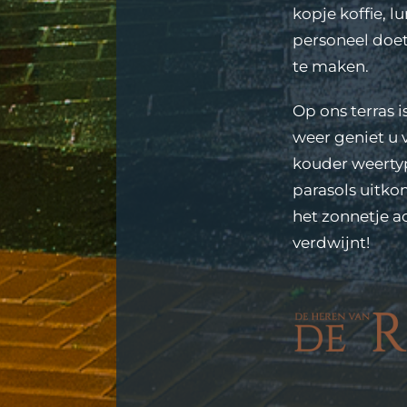
kopje koffie, l
personeel doet 
te maken.
Op ons terras i
weer geniet u 
kouder weerty
parasols uitkom
het zonnetje a
verdwijnt!