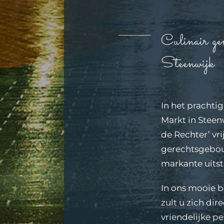
Culinair ge
Steenwijk
In het pracht
Markt in Steenw
de Rechter’ vri
gerechtsgebou
markante uitst
In ons mooie b
zult u zich dir
vriendelijke pe