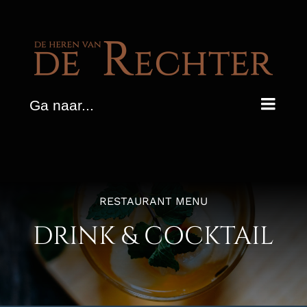
Ga
naar
inhoud
Ga naar...
RESTAURANT MENU
DRINK & COCKTAIL