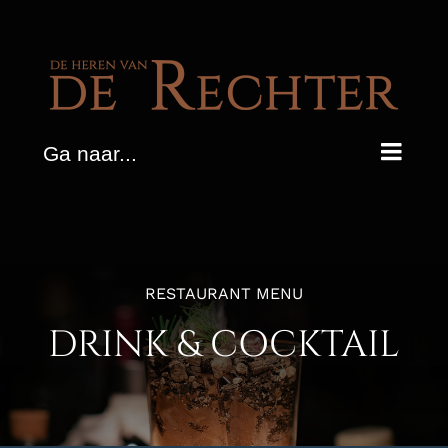
Ga
naar
inhoud
Ga naar...
RESTAURANT MENU
DRINK & COCKTAIL