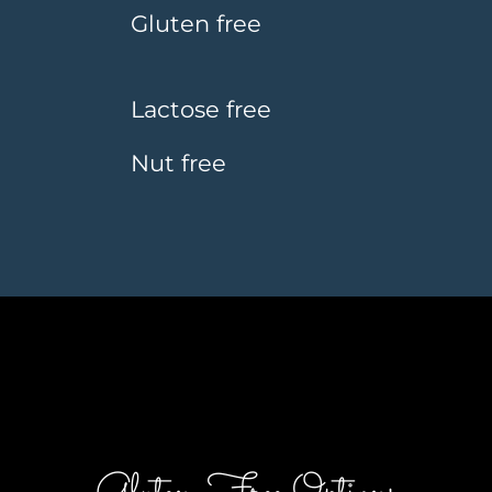
Gluten free
Lactose free
Nut free